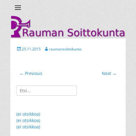
Ihan uusi WordPress-sivusto
Rauman
Soittokunta
Posted
Author
25.11.2015
raumansoittokunta
on
Artikkelien
← Previous
Next →
Previous
Next
selaus
post:
post:
Search
for:
(ei otsikkoa)
(ei otsikkoa)
(ei otsikkoa)