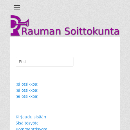
Ihan uusi WordPress-sivusto
Rauman
Soittokunta
Search
for:
(ei otsikkoa)
(ei otsikkoa)
(ei otsikkoa)
Kirjaudu sisään
Sisältösyöte
Kommenttisyöte