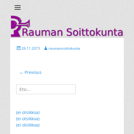
Ihan uusi WordPress-sivusto
Rauman
Soittokunta
Posted
Author
26.11.2015
raumansoittokunta
on
Artikkelien
← Previous
Previous
selaus
post:
Search
for:
(ei otsikkoa)
(ei otsikkoa)
(ei otsikkoa)