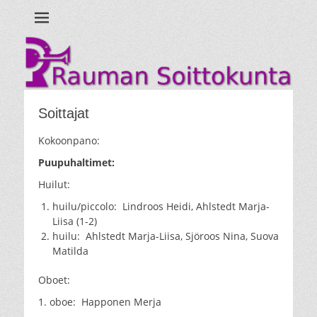
Ihan uusi WordPress-sivusto
Rauman
Soittokunta
Soittajat
Kokoonpano:
Puupuhaltimet:
Huilut:
huilu/piccolo: Lindroos Heidi, Ahlstedt Marja-
Liisa (1-2)
huilu: Ahlstedt Marja-Liisa, Sjöroos Nina, Suova
Matilda
Oboet:
1. oboe: Happonen Merja